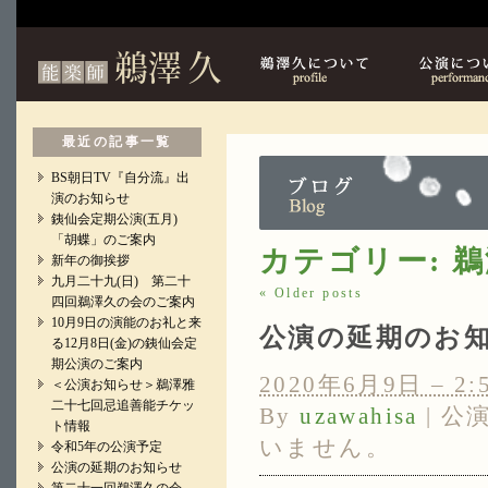
鵜澤久について
最近の記事一覧
BS朝日TV『自分流』出
演のお知らせ
銕仙会定期公演(五月)
「胡蝶」のご案内
カテゴリー:
鵜
新年の御挨拶
九月二十九(日) 第二十
«
Older posts
四回鵜澤久の会のご案内
10月9日の演能のお礼と来
公演の延期のお
る12月8日(金)の銕仙会定
期公演のご案内
2020年6月9日 – 2:
＜公演お知らせ＞鵜澤雅
二十七回忌追善能チケッ
By
uzawahisa
|
公
ト情報
いません。
令和5年の公演予定
公演の延期のお知らせ