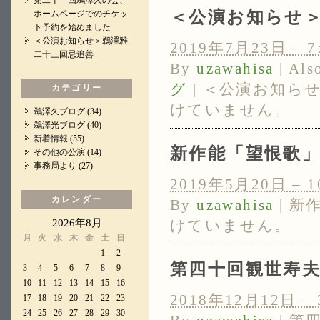
第二十一回鵜澤久の会、
＜公演お知らせ
ホームページでのチケッ
ト予約を始めました
＜公演お知らせ＞鵜澤雅
2019年7月23日 – 7
二十三回忌追善
By
uzawahisa
|
Als
グ
|
＜公演お知らせ
カテゴリー
けていません。
鵜澤久ブログ
(34)
鵜澤光ブログ
(40)
新着情報
(55)
新作能「望恨歌
その他の公演
(14)
事務局より
(27)
2019年5月20日 – 1
カレンダー
By
uzawahisa
|
新
2026年8月
けていません。
月
火
水
木
金
土
日
1
2
第四十回観世寿
3
4
5
6
7
8
9
10
11
12
13
14
15
16
2018年12月12日 – 
17
18
19
20
21
22
23
24
25
26
27
28
29
30