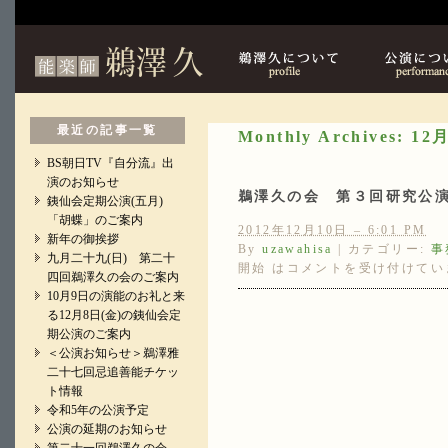
鵜澤久について
最近の記事一覧
Monthly Archives:
12月
BS朝日TV『自分流』出
演のお知らせ
鵜澤久の会 第３回研究公
銕仙会定期公演(五月)
「胡蝶」のご案内
2012年12月10日 – 6:01 PM
新年の御挨拶
By
uzawahisa
|
カテゴリー:
事
九月二十九(日) 第二十
開始 は
コメントを受け付けてい
四回鵜澤久の会のご案内
10月9日の演能のお礼と来
る12月8日(金)の銕仙会定
期公演のご案内
＜公演お知らせ＞鵜澤雅
二十七回忌追善能チケッ
ト情報
令和5年の公演予定
公演の延期のお知らせ