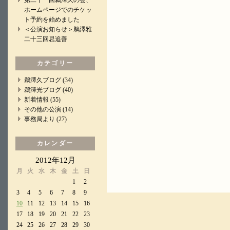
第二十一回鵜澤久の会、
ホームページでのチケッ
ト予約を始めました
＜公演お知らせ＞鵜澤雅
二十三回忌追善
カテゴリー
鵜澤久ブログ
(34)
鵜澤光ブログ
(40)
新着情報
(55)
その他の公演
(14)
事務局より
(27)
カレンダー
2012年12月
月
火
水
木
金
土
日
1
2
3
4
5
6
7
8
9
10
11
12
13
14
15
16
17
18
19
20
21
22
23
24
25
26
27
28
29
30